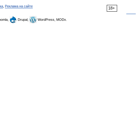
ка
,
Реклама на сайте
18+
omla,
Drupal,
WordPress, MODx.